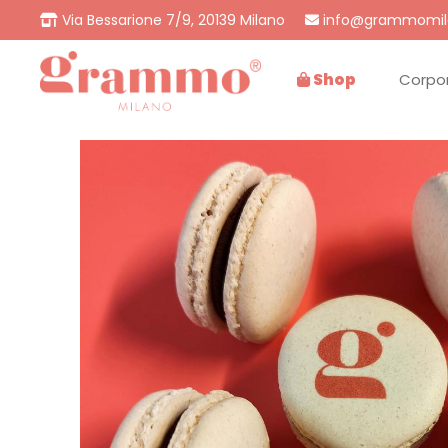
Via Bessarione 7/9, 20139 Milano
info@grammomil
Shop
Corpo
Gift