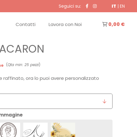
Seguici su:
IT
|
EN
Contatti
Lavora con Noi
0,00 €
ACARON
(
Qta min: 25 pezzi
)
no
e raffinato, ora lo puoi avere personalizzato
 immagine