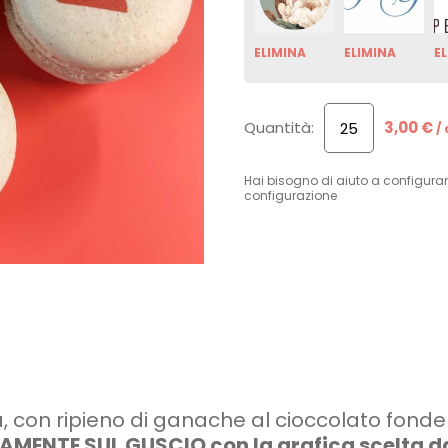
ELIMINA
ELIMINA
E
Quantità:
3,00 €
/
Hai bisogno di aiuto a configurar
configurazione
con ripieno di ganache al cioccolato fond
AMENTE SUL GUSCIO con la grafica scelta dal