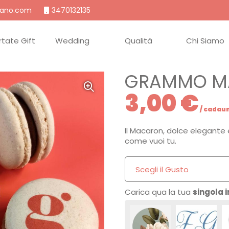
ano.com
3470132135
rtate
Wedding
Qualità
Chi Siamo
GRAMMO M
3,00 €
/ cadau
Il Macaron, dolce elegante 
come vuoi tu.
Scegli il Gusto
Carica qua la tua
singola