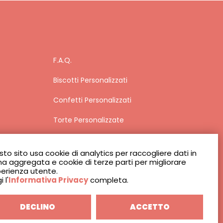
F.A.Q.
Biscotti Personalizzati
Confetti Personalizzati
Torte Personalizzate
Privacy
to sito usa cookie di analytics per raccogliere dati in
Condizioni di Vendita
a aggregata e cookie di terze parti per migliorare
perienza utente.
 l'
Informativa Privacy
completa.
Carrello
DECLINO
ACCETTO