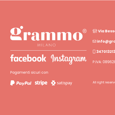
Via Bess
info@gr
34701321
P.IVA: 0896
Pagamenti sicuri con
All right res