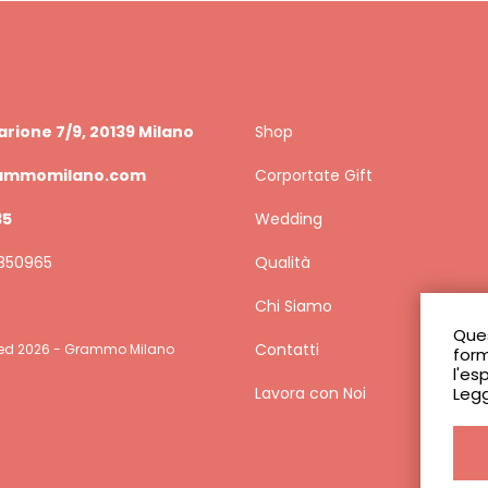
arione 7/9, 20139 Milano
Shop
ammomilano.com
Corportate Gift
35
Wedding
2850965
Qualità
Chi Siamo
Ques
Contatti
erved 2026 - Grammo Milano
form
l'es
Leggi
Lavora con Noi