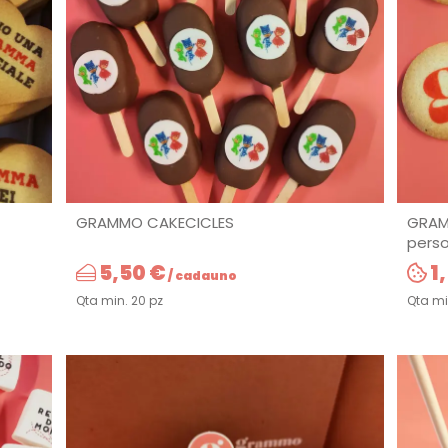
GRAMMO CAKECICLES
GRAM
perso
5,50 €
1
/ cadauno
Qta min. 20 pz
Qta mi