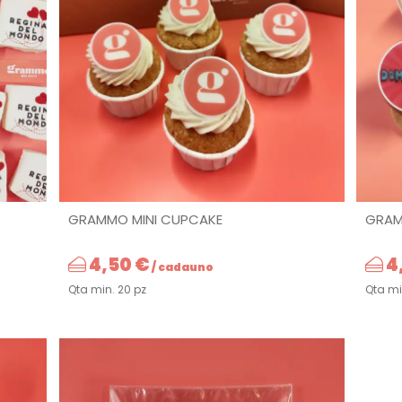
GRAMMO MINI CUPCAKE
GRAM
4,50 €
4
/ cadauno
Qta min. 20 pz
Qta mi