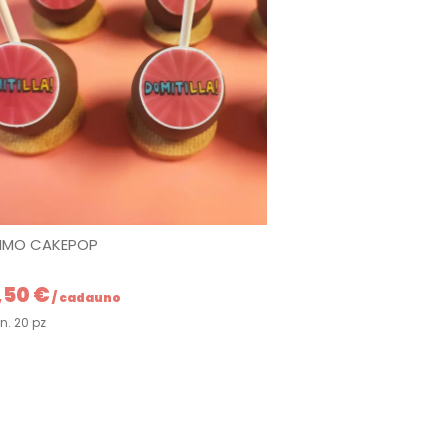
MO CAKEPOP
,50 €
/ cadauno
n. 20 pz