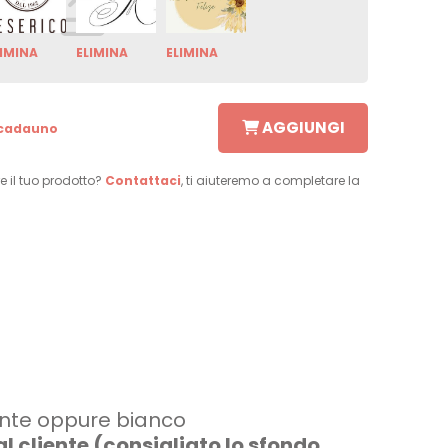
LIMINA
ELIMINA
ELIMINA
AGGIUNGI
 cadauno
e il tuo prodotto?
Contattaci
, ti aiuteremo a completare la
ente oppure bianco
 cliente (consigliato lo sfondo