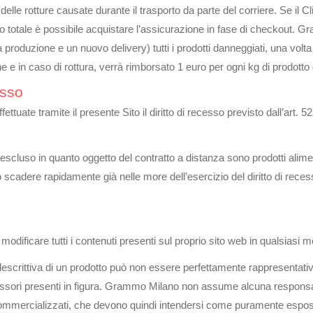
e rotture causate durante il trasporto da parte del corriere. Se il Cl
 totale è possibile acquistare l’assicurazione in fase di checkout. Gr
a produzione e un nuovo delivery) tutti i prodotti danneggiati, una vo
 e in caso di rottura, verrà rimborsato 1 euro per ogni kg di prodotto
esso
fettuate tramite il presente Sito il diritto di recesso previsto dall’art.
 è escluso in quanto oggetto del contratto a distanza sono prodotti alimen
ro scadere rapidamente già nelle more dell’esercizio del diritto di rece
i modificare tutti i contenuti presenti sul proprio sito web in qualsia
scrittiva di un prodotto può non essere perfettamente rappresentativa d
essori presenti in figura. Grammo Milano non assume alcuna responsabi
 commercializzati, che devono quindi intendersi come puramente esposit