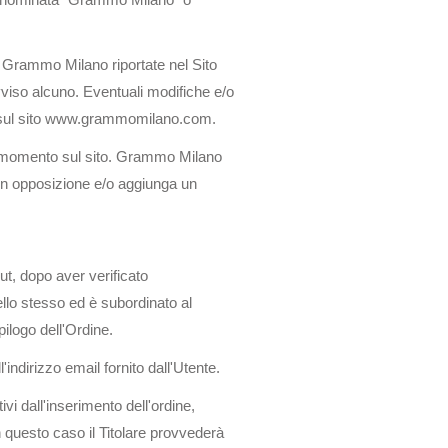
o denominata “Grammo Milano” o
da Grammo Milano riportate nel Sito
viso alcuno. Eventuali modifiche e/o
te sul sito www.grammomilano.com.
uel momento sul sito. Grammo Milano
ia in opposizione e/o aggiunga un
ut, dopo aver verificato
ello stesso ed è subordinato al
ilogo dell'Ordine.
indirizzo email fornito dall'Utente.
ivi dall'inserimento dell'ordine,
 In questo caso il Titolare provvederà