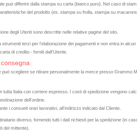
ale può differire dalla stampa su carta (bianco puro). Nel caso di stampa
le caratteristiche del prodotto (es. stampa su frolla, stampa su macar
ne degli Utenti sono descritte nelle relative pagine del sito.
 strumenti terzi per l'elaborazione dei pagamenti e non entra in alcun
arta di credito - forniti dall'Utente.
e consegna
nte può scegliere se ritirare personalmente la merce presso Grammo M
 tutta Italia con corriere espresso. I costi di spedizione vengono cal
estinazione dell'ordine.
 i consueti orari lavorativi, all'indirizzo indicato dal Cliente.
natario diverso, fornendo tutti i dati richiesti per la spedizione (in ca
i del mittente).