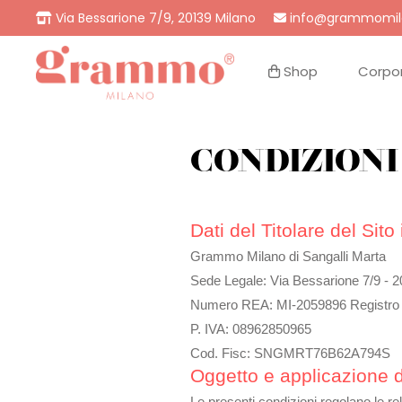
Via Bessarione 7/9, 20139 Milano
info@grammomil
Shop
Corpo
Gift
CONDIZIONI
Dati del Titolare del Sito
Grammo Milano di Sangalli Marta
Sede Legale: Via Bessarione 7/9 - 
Numero REA: MI-2059896 Registro d
P. IVA: 08962850965
Cod. Fisc: SNGMRT76B62A794S
Oggetto e applicazione d