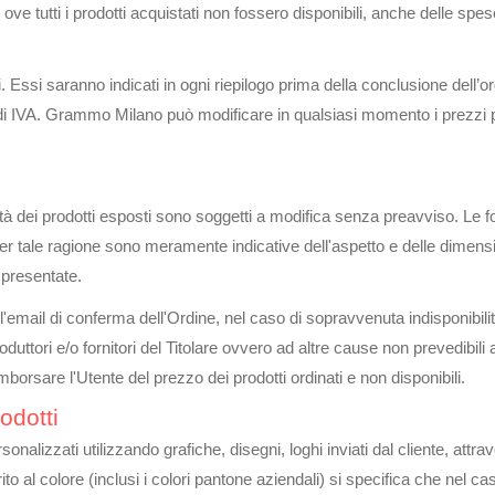
 ove tutti i prodotti acquistati non fossero disponibili, anche delle sp
. Essi saranno indicati in ogni riepilogo prima della conclusione dell’or
di IVA. Grammo Milano può modificare in qualsiasi momento i prezzi p
ilità dei prodotti esposti sono soggetti a modifica senza preavviso. Le f
er tale ragione sono meramente indicative dell'aspetto e delle dimensio
 presentate.
email di conferma dell'Ordine, nel caso di sopravvenuta indisponibilità
duttori e/o fornitori del Titolare ovvero ad altre cause non prevedibil
imborsare l'Utente del prezzo dei prodotti ordinati e non disponibili.
odotti
alizzati utilizzando grafiche, disegni, loghi inviati dal cliente, attra
ito al colore (inclusi i colori pantone aziendali) si specifica che nel ca