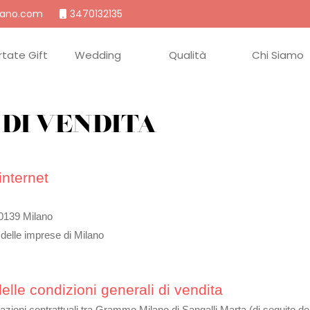
ano.com
3470132135
rtate
Wedding
Qualità
Chi Siamo
 DI VENDITA
 internet
20139 Milano
elle imprese di Milano
elle condizioni generali di vendita