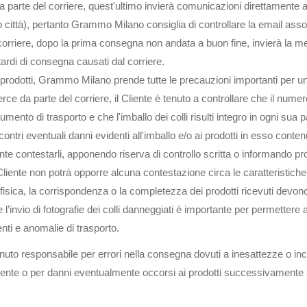
 parte del corriere, quest'ultimo invierà comunicazioni direttamente al
città), pertanto Grammo Milano consiglia di controllare la email associ
 corriere, dopo la prima consegna non andata a buon fine, invierà la
tardi di consegna causati dal corriere.
ri prodotti, Grammo Milano prende tutte le precauzioni importanti per un
 da parte del corriere, il Cliente è tenuto a controllare che il numero 
mento di trasporto e che l'imballo dei colli risulti integro in ogni sua
ntri eventuali danni evidenti all'imballo e/o ai prodotti in esso cont
te contestarli, apponendo riserva di controllo scritta o informand
l Cliente non potrà opporre alcuna contestazione circa le caratteristich
tà fisica, la corrispondenza o la completezza dei prodotti ricevuti devo
invio di fotografie dei colli danneggiati è importante per permettere
ti e anomalie di trasporto.
to responsabile per errori nella consegna dovuti a inesattezze o in
liente o per danni eventualmente occorsi ai prodotti successivamente a