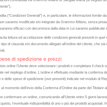
elazioni contrattuali tra Grammo Milano di Sangalli Marta (di seguit
Utente”).
ndita (“Condizioni Generali”) e, in particolare, le informazioni fornite 
é non saranno modificate e/o integrate da Grammo Milano, senza preav
li saranno efficaci con decorrenza dalla data in cui saranno pubblica
 tacita lettura ed accettazione delle condizioni generali presenti in q
siasi tipo di clausola e/o documento allegato all’ordine del cliente, che s
ali.
pese di spedizione e prezzi
to online l'Utente deve selezionare i prodotti e completare il check-o
e nel riepilogo d'ordine. L'ordine è effettuato mediante la conferma d
e delle spese di spedizione (ove presenti) indicate nel modulo di Riep
al momento dell'invio della Conferma d'Ordine da parte del Titolare all'
di non confermare un ordine, comunicando all'Utente entro 5 giorni lavorat
cquisto, l'eventuale indisponibilità di uno o più dei prodotti acquistati.