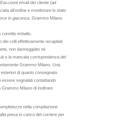
l'account email del cliente (ad
ata all'ordine e monitorare lo stato
 merce in giacenza. Grammo Milano
 corretto imballo.
dei colli effettivamente recapitati
 parte, non danneggiato né
enuti o la mancata corrispondenza del
o prontamente Grammo Milano. Una
e esteriori di quanto consegnato.
no essere segnalati contattando
 a Grammo Milano di inoltrare
completezze nella compilazione
lla presa in carico del corriere per