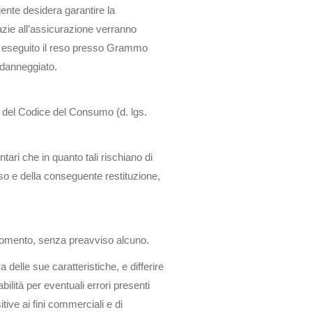
iente desidera garantire la
azie all’assicurazione verranno
lta eseguito il reso presso Grammo
 danneggiato.
 52 del Codice del Consumo (d. lgs.
tari che in quanto tali rischiano di
sso e della conseguente restituzione,
si momento, senza preavviso alcuno.
elle sue caratteristiche, e differire
lità per eventuali errori presenti
ive ai fini commerciali e di