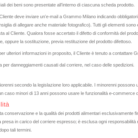
ali dei beni sono presentate all’interno di ciascuna scheda prodotto.
, il Cliente deve inviare un'e-mail a Grammo Milano indicando obbligator
siglia di allegare anche materiale fotografico). Tutti gli elementi sono 
al Cliente. Qualora fosse accertato il difetto di conformità del prodot
le, oppure la sostituzione, previa restituzione del prodotto difettoso.
e per ulteriori informazioni in proposito, il Cliente è tenuto a contattar
a per danneggiamenti causati dal corriere, nel caso delle spedizioni.
orenni secondo la legislazione loro applicabile. I minorenni possono uti
ssun caso minori di 13 anni possono usare le funzionalità e-commerce d
lità
 conservazione e la qualità dei prodotti alimentari esclusivamente fin
a presa in carico del corriere espresso; è esclusa ogni responsabilità re
po tali termini.