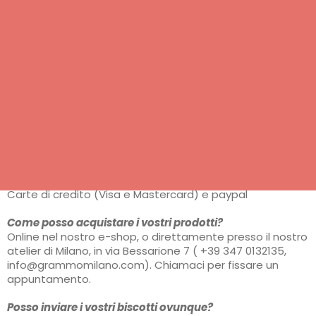
Perché sono così costosi i vostri biscotti?
La preparazione artigianale di un singolo dolce richiede
molto tempo. Ogni biscotto viene rifinito a mano e
preparato con materie prime eccellenti. Qualche
esempio? Non usiamo vanillina ma vaniglia bourbon del
Madagascar, e utilizziamo solo cacao pregiato per le
nostre lavorazioni. Questi due soli ingredienti hanno un
costo/kg di quasi 7 volte superiore a prodotti simili ma di
qualità decisamente inferiore.
Che forma di pagamento accettate?
Acquistando dal nostro sito web potete pagare con
Carte di credito (Visa e Mastercard) e paypal
Come posso acquistare i vostri prodotti?
Online nel nostro e-shop, o direttamente presso il nostro
atelier di Milano, in via Bessarione 7 ( +39 347 0132135,
info@grammomilano.com). Chiamaci per fissare un
appuntamento.
Posso inviare i vostri biscotti ovunque?