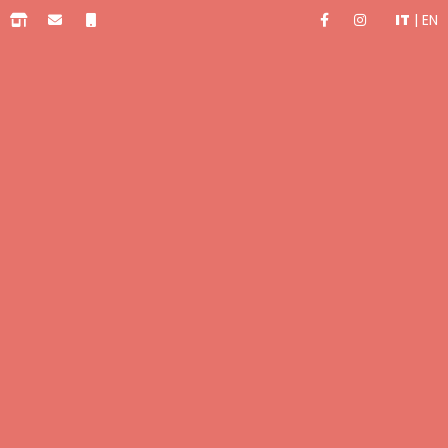
IT
|
EN
0,00 €
Ci sono occasioni importanti
anche nella vita e nella storia di
un’azienda: il lancio di un nuovo
prodotto, un meeting con clienti
autorevoli, la partecipazione ad