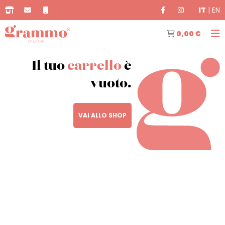
IT
|
EN
0,00 €
Il tuo
carrello
è
vuoto.
VAI ALLO SHOP