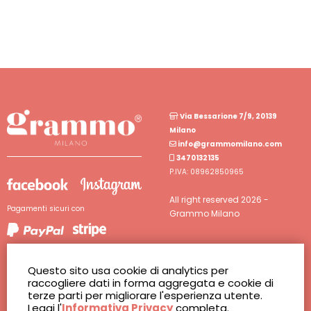
Via Bessarione 7/9, 20139
Milano
info@grammomilano.com
3470132135
P.IVA: 08962850965
All right reserved 2026 -
Pagamenti sicuri con
Grammo Milano
Questo sito usa cookie di analytics per
raccogliere dati in forma aggregata e cookie di
terze parti per migliorare l'esperienza utente.
Shop
F.A.Q.
Leggi l'
Informativa Privacy
completa.